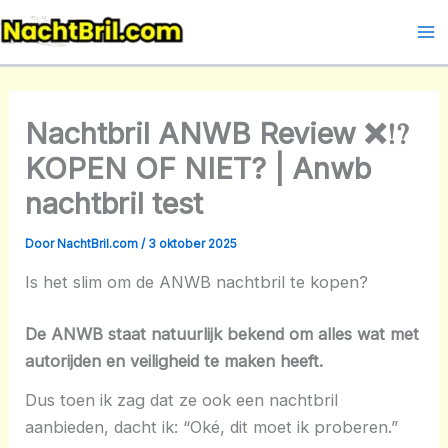
Ga
naar
Ma
de
Me
inhoud
Nachtbril ANWB Review ❌⁉️
KOPEN OF NIET? | Anwb
nachtbril test
Door
NachtBril.com
/
3 oktober 2025
Is het slim om de ANWB nachtbril te kopen?
De ANWB staat natuurlijk bekend om alles wat met
autorijden en veiligheid te maken heeft.
Dus toen ik zag dat ze ook een nachtbril
aanbieden, dacht ik: “Oké, dit moet ik proberen.”