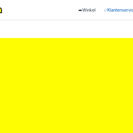
➡️Winkel
✅Klantenservi