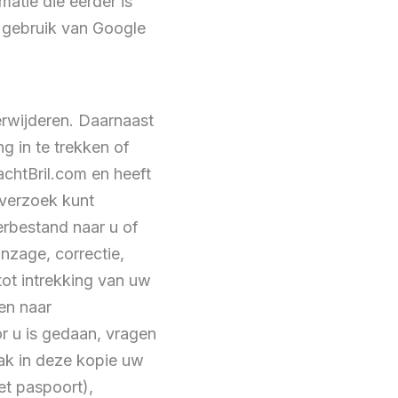
matie die eerder is
 gebruik van Google
erwijderen. Daarnaast
 in te trekken of
htBril.com en heeft
 verzoek kunt
rbestand naar u of
nzage, correctie,
ot intrekking van uw
en naar
r u is gedaan, vragen
aak in deze kopie uw
t paspoort),