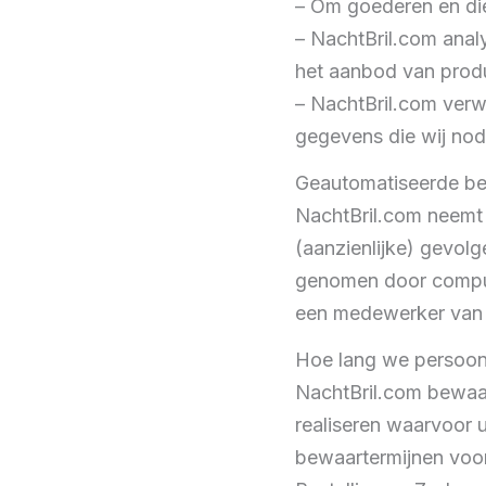
– Om goederen en dien
– NachtBril.com anal
het aanbod van prod
– NachtBril.com verwe
gegevens die wij nod
Geautomatiseerde be
NachtBril.com neemt 
(aanzienlijke) gevol
genomen door comput
een medewerker van N
Hoe lang we persoo
NachtBril.com bewaar
realiseren waarvoor
bewaartermijnen voo