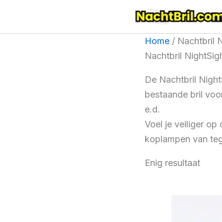
Ga
naar
de
Home
/ Nachtbril 
inhoud
Nachtbril NightSig
De Nachtbril Nigh
bestaande bril voo
e.d.
Voel je veiliger op 
koplampen van tege
Enig resultaat