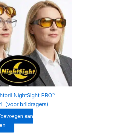
tbril NightSight PRO™
il (voor brildragers)
Toevoegen aan
en