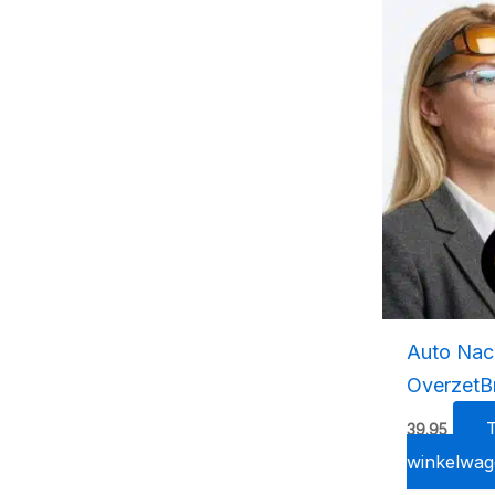
Auto Nach
OverzetBr
39.95
winkelwag