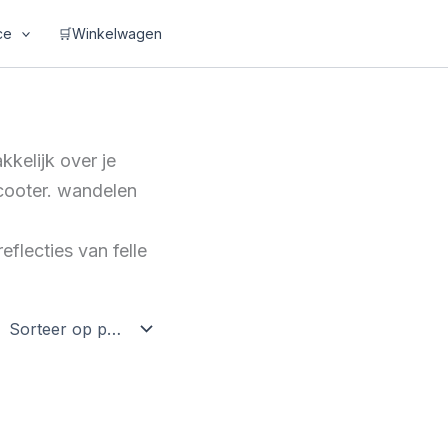
ce
🛒Winkelwagen
kkelijk over je
scooter. wandelen
eflecties van felle