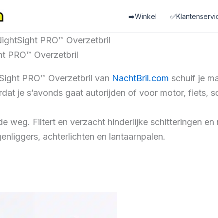
➡️Winkel
✅Klantenservi
NightSight PRO™ Overzetbril
ht PRO™ Overzetbril
tSight PRO™ Overzetbril van
NachtBril.com
schuif je ma
rdat je s’avonds gaat autorijden of voor motor, fiets, 
de weg. Filtert en verzacht hinderlijke schitteringen en r
nliggers, achterlichten en lantaarnpalen.