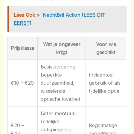
Lees Ook >
NachtBril Action (LEES DIT
EERST)
Wat je ongeveer
Voor wie
Prijsklasse
krijgt
geschikt
Basisuitvoering,
beperkte
Incidenteel
€10 – €20
duurzaamheid,
gebruik of als
wisselende
tijdelijke optie
optische kwaliteit
Beter montuur,
redelijke
€20 –
Regelmatige
ontspiegeling,
€40
avondrijders