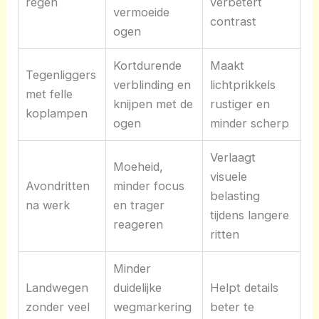
regen
verbetert
vermoeide
contrast
ogen
Kortdurende
Maakt
Tegenliggers
verblinding en
lichtprikkels
met felle
knijpen met de
rustiger en
koplampen
ogen
minder scherp
Verlaagt
Moeheid,
visuele
Avondritten
minder focus
belasting
na werk
en trager
tijdens langere
reageren
ritten
Minder
Landwegen
duidelijke
Helpt details
zonder veel
wegmarkering
beter te