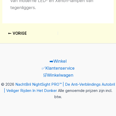
van moderne LED- en Xenon-lampen van
tegenliggers.
VORIGE
➡️Winkel
✅Klantenservice
🛒Winkelwagen
© 2026
NachtBril NightSight PRO™ | De Anti-Verblindings Autobril
| Veiliger Rijden In Het Donker
Alle genoemde prijzen zijn incl.
btw.