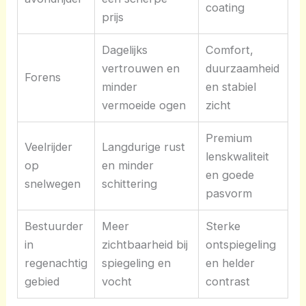
coating
prijs
Dagelijks
Comfort,
vertrouwen en
duurzaamheid
Forens
minder
en stabiel
vermoeide ogen
zicht
Premium
Veelrijder
Langdurige rust
lenskwaliteit
op
en minder
en goede
snelwegen
schittering
pasvorm
Bestuurder
Meer
Sterke
in
zichtbaarheid bij
ontspiegeling
regenachtig
spiegeling en
en helder
gebied
vocht
contrast