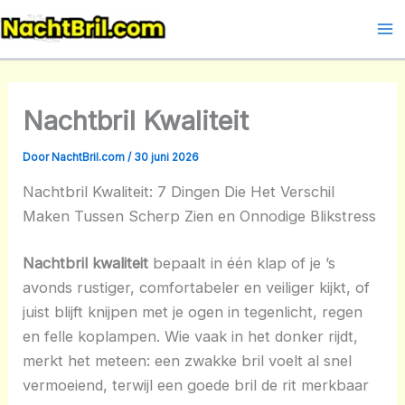
Ga
naar
Ma
de
Me
inhoud
Nachtbril Kwaliteit
Door
NachtBril.com
/
30 juni 2026
Nachtbril Kwaliteit: 7 Dingen Die Het Verschil
Maken Tussen Scherp Zien en Onnodige Blikstress
Nachtbril kwaliteit
bepaalt in één klap of je ’s
avonds rustiger, comfortabeler en veiliger kijkt, of
juist blijft knijpen met je ogen in tegenlicht, regen
en felle koplampen. Wie vaak in het donker rijdt,
merkt het meteen: een zwakke bril voelt al snel
vermoeiend, terwijl een goede bril de rit merkbaar