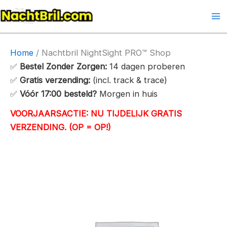
Ga
naar
Ma
de
Me
inhoud
Home
/ Nachtbril NightSight PRO™ Shop
✅
Bestel Zonder Zorgen:
14 dagen proberen
✅
Gratis verzending:
(incl. track & trace)
✅
Vóór 17:00 besteld?
Morgen in huis
VOORJAARSACTIE: NU TIJDELIJK GRATIS
VERZENDING. (OP = OP!)